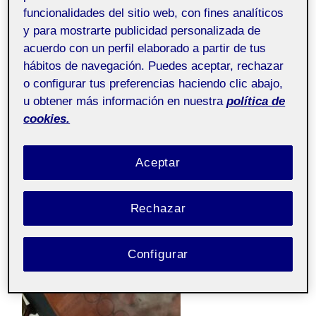
que tanto el formato en sí como el material me limitaría
funcionalidades del sitio web, con fines analíticos
mucho en futuros pasos de esta PEC.
y para mostrarte publicidad personalizada de
acuerdo con un perfil elaborado a partir de tus
Finalmente elegí una caja, en este caso de tamaño
hábitos de navegación. Puedes aceptar, rechazar
reducido y de superficie bastante rígida, ya que es la
o configurar tus preferencias haciendo clic abajo,
representación perfecta de «volumen» y ofrece infinidad
u obtener más información en nuestra
política de
de posibilidades:
cookies.
Aceptar
Rechazar
Configurar