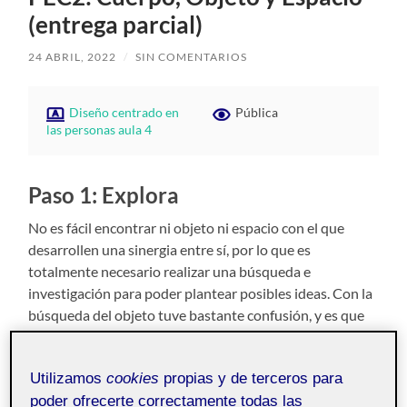
(entrega parcial)
24 ABRIL, 2022
/
SIN COMENTARIOS
Diseño centrado en
Pública
las personas aula 4
Paso 1: Explora
No es fácil encontrar ni objeto ni espacio con el que
desarrollen una sinergia entre sí, por lo que es
totalmente necesario realizar una búsqueda e
investigación para poder plantear posibles ideas. Con la
búsqueda del objeto tuve bastante confusión, y es que
inicialmente el concepto «volumen», a priori, no
esperaba que fuese a ser un problema. Valoré el hecho
Utilizamos
cookies
propias y de terceros para
de utilizar un utensilio de cocina (olla o cazuela) para
poder ofrecerte correctamente todas las
poder aplicar affordances y diferentes usos, pero pienso